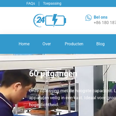
FAQs
Toepassing
Bel ons
+86 180 18
Home
Over
Producten
Blog
60 uitgangen
Onze oplossing met de hoogste capaciteit. 
apparaten veilig in één kast. Ideaal voor gr
hoge dichtheid.