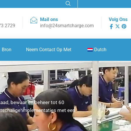
Mail ons
Volg Ons
73 2729
info@24smartcharge.com
Bron
Neem Contact Op Met
Dutch
Laad, bewaar en beheer tot 60
ootschalige implementaties met een