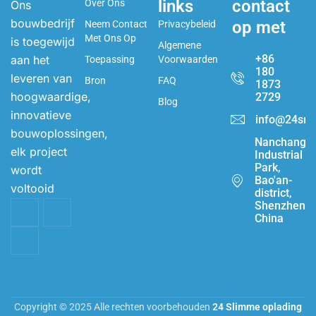
links
contact
Over Ons
Ons
bouwbedrijf
op met
Neem Contact
Privacybeleid
Met Ons Op
is toegewijd
Algemene
+86
aan het
Toepassing
Voorwaarden
180
leveren van
Bron
FAQ
1873
hoogwaardige,
2729
Blog
innovatieve
info@24sma
bouwoplossingen,
Nanchang
elk project
Industrial
Park,
wordt
Bao'an-
voltooid
district,
Shenzhen,
China
Copyright © 2025 Alle rechten voorbehouden
24 Slimme oplading