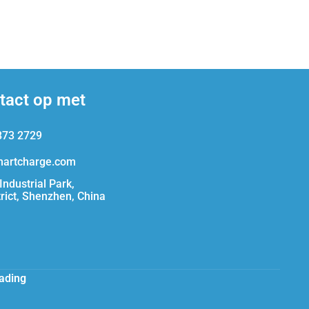
tact op met
873 2729
artcharge.com
ndustrial Park,
trict, Shenzhen, China
ading