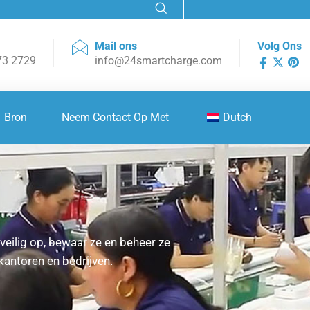
Mail ons
Volg Ons
73 2729
info@24smartcharge.com
Bron
Neem Contact Op Met
Dutch
veilig op, bewaar ze en beheer ze
 kantoren en bedrijven.