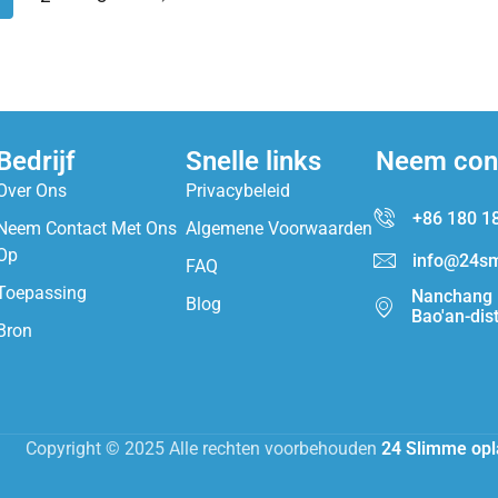
Bedrijf
Snelle links
Neem con
Over Ons
Privacybeleid
+86 180 1
Neem Contact Met Ons
Algemene Voorwaarden
Op
info@24sm
FAQ
Toepassing
Nanchang I
Blog
Bao'an-dis
Bron
Copyright © 2025 Alle rechten voorbehouden
24 Slimme opl