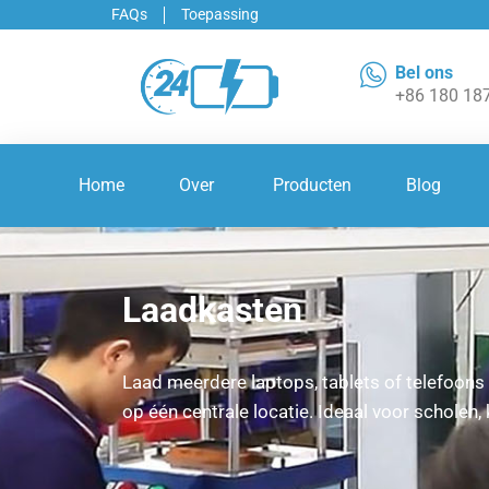
FAQs
Toepassing
Bel ons
+86 180 18
Home
Over
Producten
Blog
Laadkasten
Laad meerdere laptops, tablets of telefoons 
op één centrale locatie. Ideaal voor scholen,