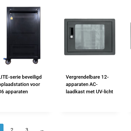
LITE-serie beveiligd
Vergrendelbare 12-
oplaadstation voor
apparaten AC-
36 apparaten
laadkast met UV-licht
2
3
→