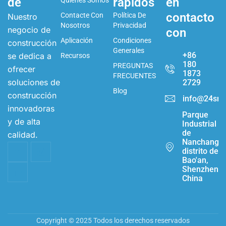
de
rápidos
en
Quiénes Somos
contacto
Contacte Con
Política De
Nuestro
Nosotros
Privacidad
negocio de
con
Aplicación
Condiciones
construcción
Generales
+86
se dedica a
Recursos
180
PREGUNTAS
ofrecer
1873
FRECUENTES
soluciones de
2729
Blog
construcción
info@24sma
innovadoras
Parque
y de alta
Industrial
de
calidad.
Nanchang,
distrito de
Bao'an,
Shenzhen,
China
Copyright © 2025 Todos los derechos reservados