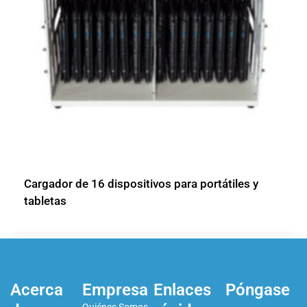
Cargador de 16 dispositivos para portátiles y
tabletas
Acerca
Empresa
Enlaces
Póngase