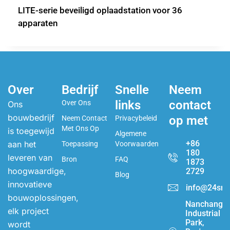
LITE-serie beveiligd oplaadstation voor 36
apparaten
Over
Bedrijf
Snelle
Neem
links
contact
Over Ons
Ons
bouwbedrijf
op met
Neem Contact
Privacybeleid
Met Ons Op
is toegewijd
Algemene
+86
aan het
Toepassing
Voorwaarden
180
leveren van
Bron
FAQ
1873
hoogwaardige,
2729
Blog
innovatieve
info@24sma
bouwoplossingen,
Nanchang
elk project
Industrial
Park,
wordt