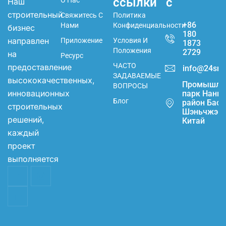
ссылки
с
О Нас
Наш
строительный
Свяжитесь С
Политика
+86
Нами
Конфиденциальности
бизнес
180
направлен
Приложение
Условия И
1873
Положения
2729
на
Ресурс
ЧАСТО
предоставление
info@24sma
ЗАДАВАЕМЫЕ
высококачественных,
Промышле
ВОПРОСЫ
инновационных
парк Наньч
Блог
район Баоа
строительных
Шэньчжэнь
решений,
Китай
каждый
проект
выполняется