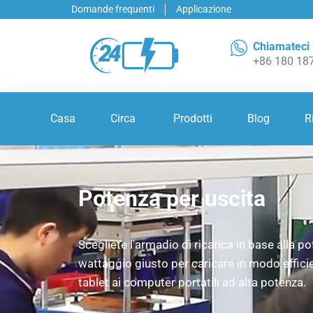
Domande frequenti
Applicazione
Chiamateci
+86 180 18
Casa
Circa
Prodotti
Blog
R
Potenza per uscita
Scegliete l'armadio di ricarica in base alla po
wattaggio giusto per caricare in modo efficie
tablet ai computer portatili ad alta potenza.