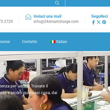
Inviaci una mail
Seguiteci
73 2729
info@24smartcharge.com
isorse
Contatto
Italian
tenza per uscita. Trovate il
nte e sicuro qualsiasi cosa, dai