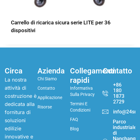
Carrello di ricarica sicura serie LITE per 36
dispositivi
Circa
Azienda
Collegamenti
Contatto
rapidi
Chi Siamo
La nostra
+86
attività di
Contatto
Informativa
180
Sulla Privacy
costruzione è
1873
Applicazione
2729
dedicata alla
Termini E
Risorse
Condizioni
info@24sma
fornitura di
FAQ
soluzioni
Parco
industriale
edilizie
Blog
di
innovative e
Nanchang,