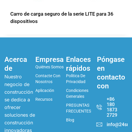
Carro de carga seguro de la serie LITE para 36
dispositivos
Acerca
Empresa
Enlaces
Póngase
de
rápidos
en
Quiénes Somos
contacto
Contacte Con
Política De
Nuestro
Nosotros
Privacidad
negocio de
con
Aplicación
Condiciones
construcción
Generales
+86
se dedica a
Recursos
180
PREGUNTAS
ofrecer
1873
FRECUENTES
soluciones de
2729
Blog
construcción
info@24sma
innovadoras