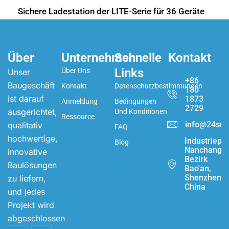
Sichere Ladestation der LITE-Serie für 36 Geräte
Über
Unternehmen
Schnelle
Kontakt
Links
Über Uns
Unser
+86
Baugeschäft
Kontakt
Datenschutzbestimmungen
180
ist darauf
1873
Anmeldung
Bedingungen
2729
ausgerichtet,
Und Konditionen
Ressource
info@24sma
qualitativ
FAQ
hochwertige,
Industriepa
Blog
Nanchang,
innovative
Bezirk
Baulösungen
Bao'an,
Shenzhen,
zu liefern,
China
und jedes
Projekt wird
abgeschlossen