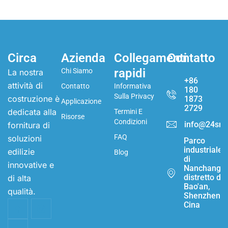
Circa
Azienda
Collegamenti
Contatto
rapidi
Chi Siamo
La nostra
+86
attività di
Contatto
Informativa
180
Sulla Privacy
costruzione è
1873
Applicazione
2729
dedicata alla
Termini E
Risorse
Condizioni
info@24sma
fornitura di
FAQ
soluzioni
Parco
industriale
edilizie
Blog
di
innovative e
Nanchang,
distretto di
di alta
Bao'an,
qualità.
Shenzhen,
Cina