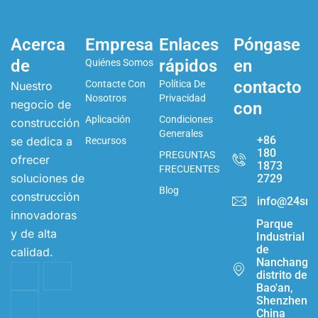
Acerca
Empresa
Enlaces
Póngase
de
rápidos
en
Quiénes Somos
contacto
Contacte Con
Política De
Nuestro
Nosotros
Privacidad
negocio de
con
Aplicación
Condiciones
construcción
Generales
+86
se dedica a
Recursos
180
PREGUNTAS
ofrecer
1873
FRECUENTES
soluciones de
2729
Blog
construcción
info@24sma
innovadoras
Parque
y de alta
Industrial
de
calidad.
Nanchang,
distrito de
Bao'an,
Shenzhen,
China