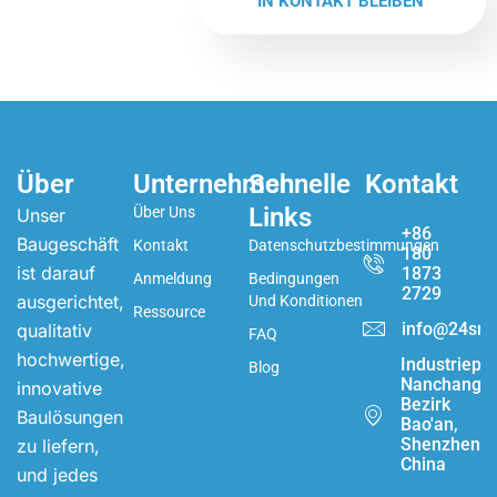
IN KONTAKT BLEIBEN
Über
Unternehmen
Schnelle
Kontakt
Links
Über Uns
Unser
+86
Baugeschäft
Kontakt
Datenschutzbestimmungen
180
ist darauf
1873
Anmeldung
Bedingungen
2729
ausgerichtet,
Und Konditionen
Ressource
info@24sma
qualitativ
FAQ
hochwertige,
Industriepa
Blog
Nanchang,
innovative
Bezirk
Baulösungen
Bao'an,
Shenzhen,
zu liefern,
China
und jedes