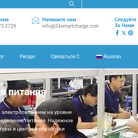
 нам
Напишите нам
Следуйте
За Нами
73 2729
info@24smartcharge.com
ог
Ресурс
Связаться С
Russian
я питания
 электропитанием на уровне
еделения питания. Надежное
туры и центров обработки