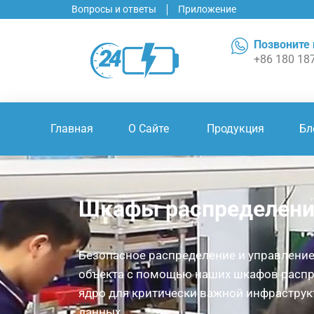
Вопросы и ответы
Приложение
Позвоните
+86 180 18
Главная
О Сайте
Продукция
Бл
Шкафы распределени
Безопасное распределение и управление
объекта с помощью наших шкафов распр
ядро для критически важной инфраструк
данных.