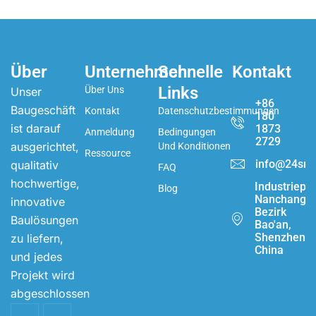
Über
Unternehmen
Schnelle
Kontakt
Links
Über Uns
Unser
+86
Baugeschäft
Kontakt
Datenschutzbestimmungen
180
ist darauf
1873
Anmeldung
Bedingungen
2729
ausgerichtet,
Und Konditionen
Ressource
info@24sma
qualitativ
FAQ
hochwertige,
Industriepa
Blog
Nanchang,
innovative
Bezirk
Baulösungen
Bao'an,
Shenzhen,
zu liefern,
China
und jedes
Projekt wird
abgeschlossen