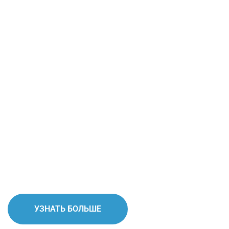
Мы предлагаем
бесплатные услуги
OEM/ODM для зарядных
шкафов
Ваш бренд, ваш дизайн. Мы предлагаем бесплатные
услуги OEM/ODM для всех зарядных шкафов, чтобы
создать ваше идеальное решение.
УЗНАТЬ БОЛЬШЕ