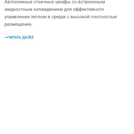
Автономные стоечные шкафы со встроенным
жидкостным охлаждением для эффективного
управления теплом в средах с высокой плотностью
размещения.
ЧИТАТЬ ДАЛЕЕ
Зарядные шкафы Factoy
Мы предоставляем акриловое производство с
бесплатными индивидуальными услугами для наших
клиентов по всему миру.