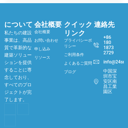
について
会社概要
クイック
連絡先
リンク
会社概要
私たちの建設
+86
事業は、高品
お問い合わせ
プライバシーポ
180
リシー
質で革新的な
1873
申し込み
2729
建築ソリュー
ご利用条件
リソース
info@24sma
ションを提供
よくあるご質問
することに専
中国深
ブログ
圳市宝
念しており、
安区南
すべてのプロ
昌工業
園区
ジェクトが完
了します。