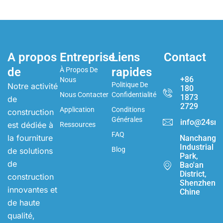
A propos
Entreprise
Liens
Contact
de
rapides
À Propos De
+86
Nous
Politique De
Notre activité
180
Nous Contacter
Confidentialité
1873
de
2729
Application
Conditions
construction
Générales
info@24sma
est dédiée à
Ressources
FAQ
la fourniture
Nanchang
Industrial
Blog
de solutions
Park,
de
Bao'an
District,
construction
Shenzhen,
innovantes et
Chine
de haute
qualité,