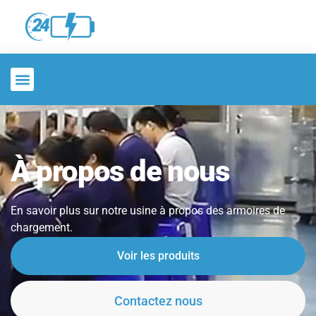
A Propos De
À propos de nous
En savoir plus sur notre usine à propos des armoires de
chargement.
Voir les produits
Contactez nous